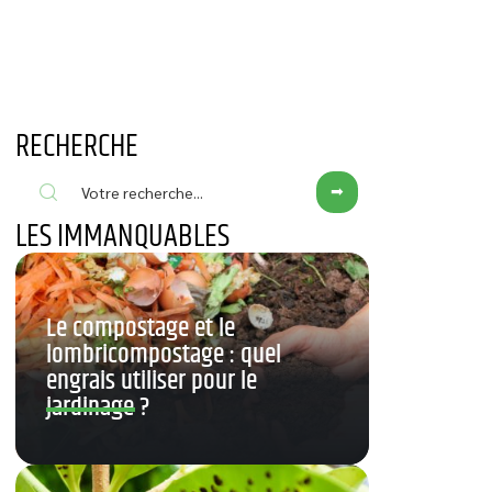
RECHERCHE
LES IMMANQUABLES
Le compostage et le
lombricompostage : quel
engrais utiliser pour le
jardinage ?