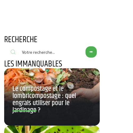
RECHERCHE
LES IMMANQUABLES
Le compostage et le
lombricompostage : quel
engrais utiliser pour le
jardinage ?