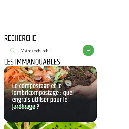
RECHERCHE
LES IMMANQUABLES
Le compostage et le
lombricompostage : quel
engrais utiliser pour le
jardinage ?