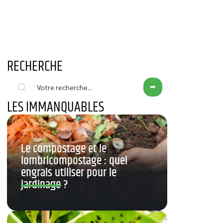
RECHERCHE
LES IMMANQUABLES
Le compostage et le
lombricompostage : quel
engrais utiliser pour le
jardinage ?