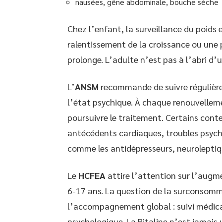
nausées, gêne abdominale, bouche sèche
Chez l’enfant, la surveillance du poids e
ralentissement de la croissance ou une p
prolonge. L’adulte n’est pas à l’abri d’
L’
ANSM
recommande de suivre régulièreme
l’état psychique. À chaque renouvellemen
poursuivre le traitement. Certains cont
antécédents cardiaques, troubles psych
comme les antidépresseurs, neuroleptiq
Le
HCFEA
attire l’attention sur l’augm
6-17 ans. La question de la surconsomm
l’accompagnement global : suivi médical
psychologique. La Ritaline n’est jamais