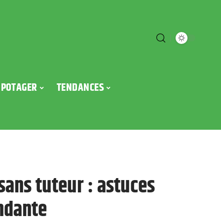
POTAGER
TENDANCES
sans tuteur : astuces
ndante