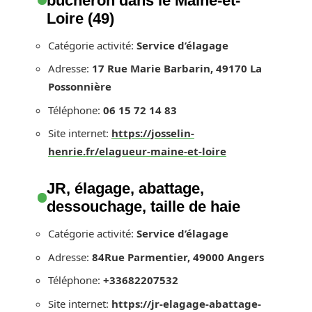
bûcheron dans le Maine-et-
Loire (49)
Catégorie activité:
Service d’élagage
Adresse:
17 Rue Marie Barbarin, 49170 La
Possonnière
Téléphone:
06 15 72 14 83
Site internet:
https://josselin-
henrie.fr/elagueur-maine-et-loire
JR, élagage, abattage,
dessouchage, taille de haie
Catégorie activité:
Service d’élagage
Adresse:
84Rue Parmentier, 49000 Angers
Téléphone:
+33682207532
Site internet:
https://jr-elagage-abattage-