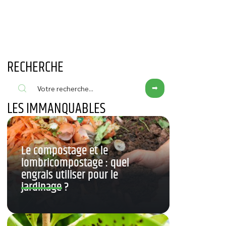
RECHERCHE
LES IMMANQUABLES
Le compostage et le
lombricompostage : quel
engrais utiliser pour le
jardinage ?