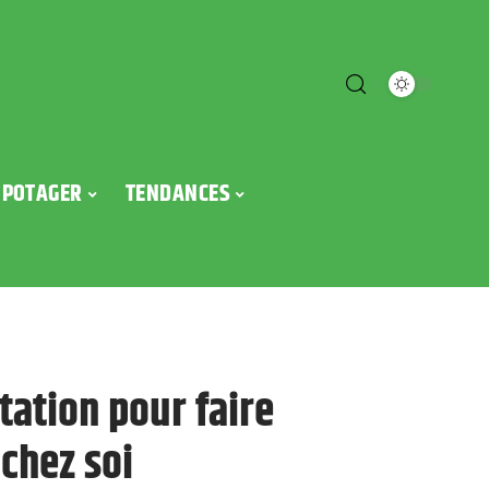
POTAGER
TENDANCES
tation pour faire
chez soi