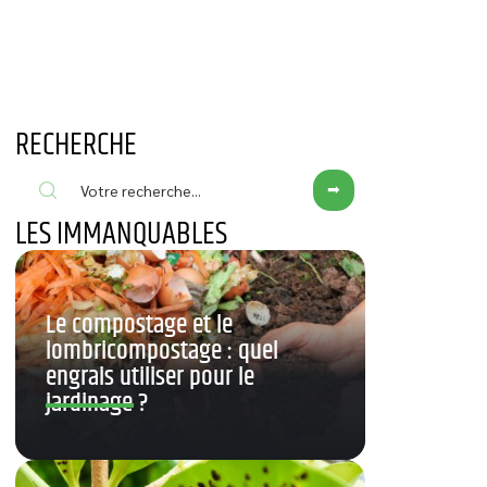
RECHERCHE
LES IMMANQUABLES
Le compostage et le
lombricompostage : quel
engrais utiliser pour le
jardinage ?