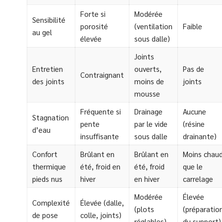
Forte si
Modérée
Sensibilité
porosité
(ventilation
Faible
au gel
élevée
sous dalle)
Joints
Entretien
ouverts,
Pas de
Contraignant
des joints
moins de
joints
mousse
Fréquente si
Drainage
Aucune
Stagnation
pente
par le vide
(résine
d’eau
insuffisante
sous dalle
drainante)
Confort
Brûlant en
Brûlant en
Moins chau
thermique
été, froid en
été, froid
que le
pieds nus
hiver
en hiver
carrelage
Modérée
Élevée
Complexité
Élevée (dalle,
(plots
(préparatio
de pose
colle, joints)
réglables)
du support)