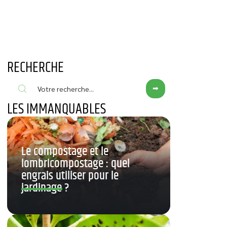
RECHERCHE
LES IMMANQUABLES
Le compostage et le
lombricompostage : quel
engrais utiliser pour le
jardinage ?