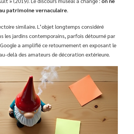
ult » (2019). Le discours muséal a changé :
on ne
e au patrimoine vernaculaire
.
ectoire similaire. L’objet longtemps considéré
s les jardins contemporains, parfois détourné par
e Google a amplifié ce retournement en exposant le
n au-delà des amateurs de décoration extérieure.