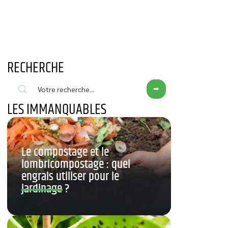
RECHERCHE
LES IMMANQUABLES
Le compostage et le
lombricompostage : quel
engrais utiliser pour le
jardinage ?