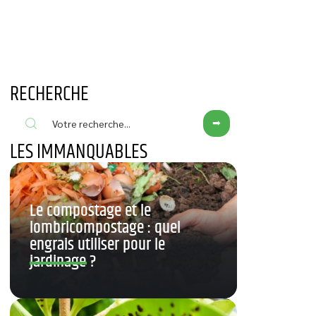
RECHERCHE
LES IMMANQUABLES
Le compostage et le
lombricompostage : quel
engrais utiliser pour le
jardinage ?