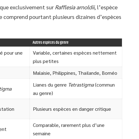
esque exclusivement sur
Rafflesia arnoldii
, l’espèce
enre comprend pourtant plusieurs dizaines d’espèces
Autres espèces du genre
ré pour une
Variable, certaines espèces nettement
plus petites
Malaisie, Philippines, Thaïlande, Bornéo
Lianes du genre
Tetrastigma
(commun
tigma
au genre)
station
Plusieurs espèces en danger critique
Comparable, rarement plus d’une
ent
semaine