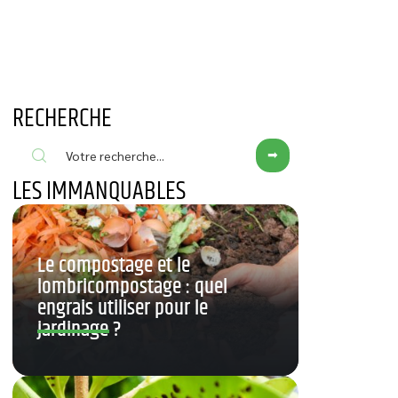
RECHERCHE
LES IMMANQUABLES
Le compostage et le
lombricompostage : quel
engrais utiliser pour le
jardinage ?