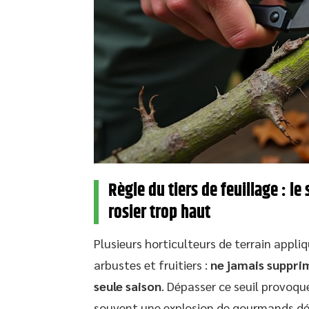
Règle du tiers de feuillage : l
rosier trop haut
Plusieurs horticulteurs de terrain appliq
arbustes et fruitiers :
ne jamais supprim
seule saison
. Dépasser ce seuil provoque
souvent une explosion de gourmands dé