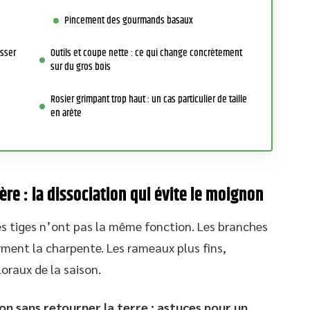
Pincement des gourmands basaux
asser
Outils et coupe nette : ce qui change concrètement
sur du gros bois
Rosier grimpant trop haut : un cas particulier de taille
en arête
ère : la dissociation qui évite le moignon
les tiges n’ont pas la même fonction. Les branches
orment la charpente. Les rameaux plus fins,
oraux de la saison.
n sans retourner la terre : astuces pour un