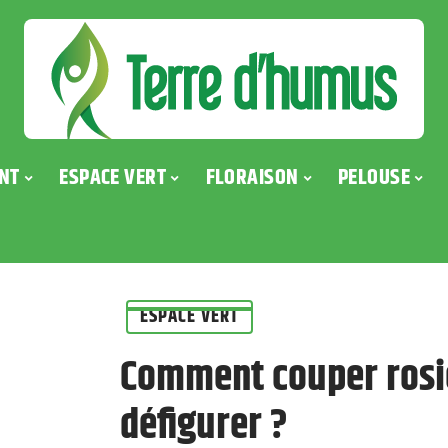
NT
ESPACE VERT
FLORAISON
PELOUSE
ESPACE VERT
Comment couper rosie
défigurer ?