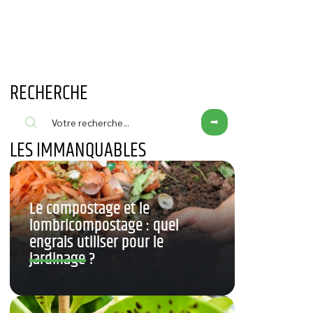
RECHERCHE
LES IMMANQUABLES
Le compostage et le
lombricompostage : quel
engrais utiliser pour le
jardinage ?