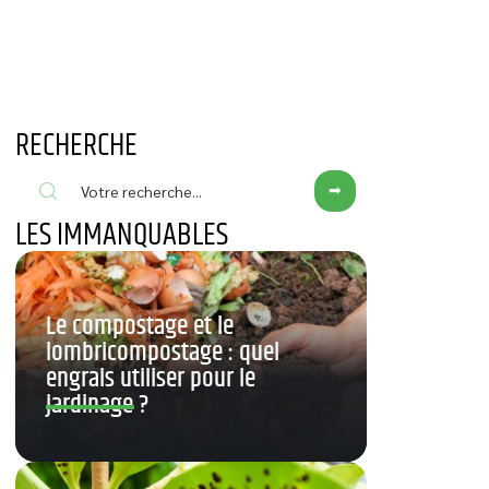
RECHERCHE
LES IMMANQUABLES
Le compostage et le
lombricompostage : quel
engrais utiliser pour le
jardinage ?