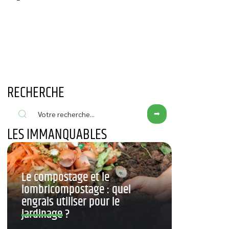
RECHERCHE
LES IMMANQUABLES
Le compostage et le
lombricompostage : quel
engrais utiliser pour le
jardinage ?