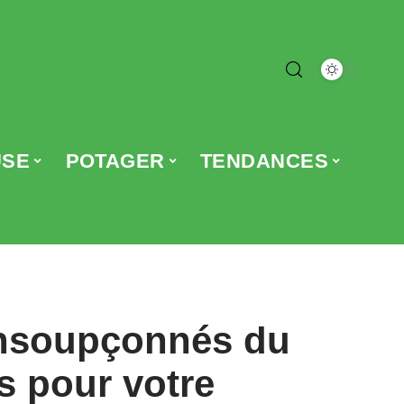
USE
POTAGER
TENDANCES
insoupçonnés du
s pour votre