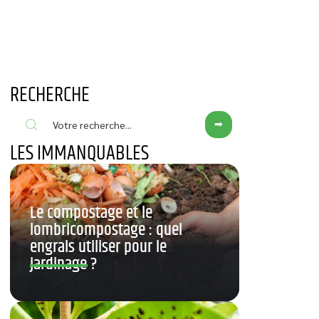
RECHERCHE
LES IMMANQUABLES
Le compostage et le
lombricompostage : quel
engrais utiliser pour le
jardinage ?