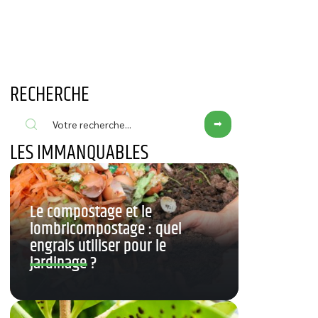
RECHERCHE
LES IMMANQUABLES
Le compostage et le
lombricompostage : quel
engrais utiliser pour le
jardinage ?