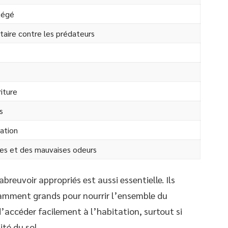
tégé
aire contre les prédateurs
riture
s
tation
es et des mauvaises odeurs
breuvoir appropriés est aussi essentielle. Ils
isamment grands pour nourrir l’ensemble du
accéder facilement à l’habitation, surtout si
ité du sol.