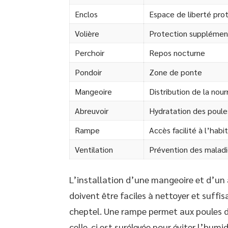
Enclos
Espace de liberté pro
Volière
Protection supplément
Perchoir
Repos nocturne
Pondoir
Zone de ponte
Mangeoire
Distribution de la nour
Abreuvoir
Hydratation des poule
Rampe
Accès facilité à l’habi
Ventilation
Prévention des maladi
L’installation d’une mangeoire et d’un a
doivent être faciles à nettoyer et suff
cheptel. Une rampe permet aux poules d’
celle-ci est surélevée pour éviter l’humid