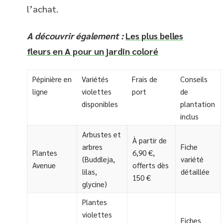
l’achat.
A découvrir également :
Les plus belles
fleurs en A pour un jardin coloré
Pépinière en
Variétés
Frais de
Conseils
ligne
violettes
port
de
disponibles
plantation
inclus
Arbustes et
À partir de
arbres
Fiche
Plantes
6,90 €,
(Buddleja,
variété
Avenue
offerts dès
lilas,
détaillée
150 €
glycine)
Plantes
violettes
Fiches