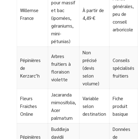
pour massif
générales,
Willemse
et bac
À partir de
peu de
France
(ipomées,
4,49 €
conseil
géraniums,
arboricole
mini-
pétunias)
Non
Arbres
Pépinières
précisé
Conseils
fruitiers à
de
(devis
spécialisés
floraison
Kerzarc’h
selon
fruitiers
violette
volume)
Jacaranda
Fleurs
Variable
Fiche
mimosifolia,
Fraiches
selon
produit
Acer
Online
destination
basique
palmatum
Buddleja
Données
Pépinières
davidii
de