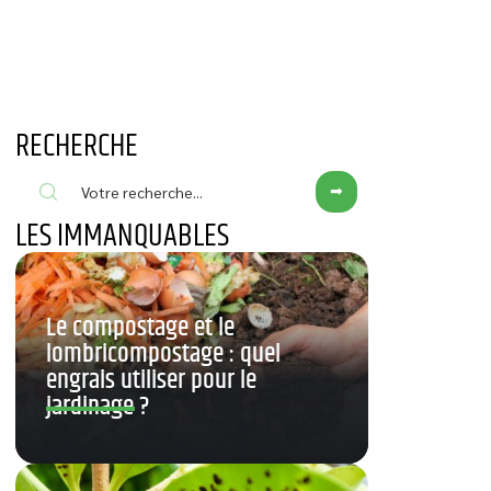
RECHERCHE
LES IMMANQUABLES
Le compostage et le
lombricompostage : quel
engrais utiliser pour le
jardinage ?